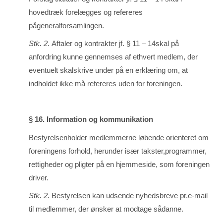
hovedtræk forelægges og refereres
pågeneralforsamlingen.
Stk. 2.
Aftaler og kontrakter jf. § 11 – 14skal på
anfordring kunne gennemses af et­hvert medlem, der
eventuelt skalskrive under på en erklæring om, at
indholdet ikke må refereres uden for fore­nin­gen.
§ 16. Information og kommunikation
Bestyrelsenholder medlemmerne løbende orienteret om
foreningens forhold, herun­der især takster,programmer,
rettigheder og pligter på en hjemmeside, som forenin­gen
driver.
Stk. 2.
Bestyrelsen kan udsende nyhedsbreve pr.e-mail
til medlemmer, der ønsker at modtage så­danne.