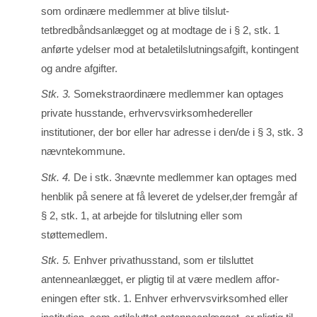
som ordinære medlemmer at blive tilslut­
tetbredbåndsanlægget og at modtage de i § 2, stk. 1
anførte ydelser mod at betaletilslutnings­afgift, kontingent
og andre afgifter.
Stk. 3.
Somekstraordinære medlemmer kan optages
private husstande, erhvervs­virk­som­hedereller
institutioner, der bor eller har adresse i den/de i § 3, stk. 3
nævntekommune.
Stk. 4.
De i stk. 3nævnte medlemmer kan optages med
henblik på senere at få leveret de ydelser,der fremgår af
§ 2, stk. 1, at arbejde for tilslutning eller som
støttemedlem.
Stk. 5.
Enhver privathusstand, som er tilsluttet
antenneanlægget, er pligtig til at være medlem affor­
eningen efter stk. 1. Enhver erhvervsvirksomhed eller