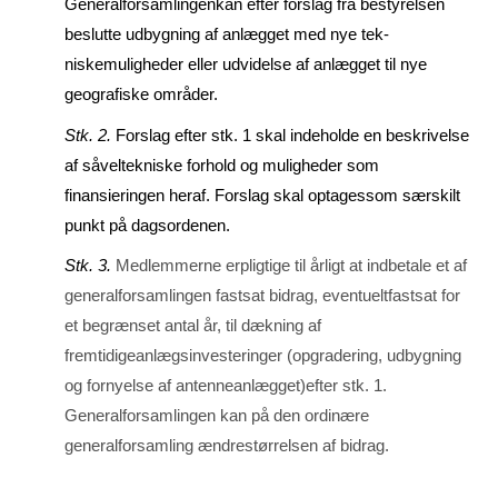
Generalforsamlingenkan efter forslag fra bestyrelsen
beslutte udbygning af anlægget med nye tek­
niskemuligheder eller udvidelse af anlægget til nye
geografiske områder.
Stk. 2.
Forslag efter stk. 1 skal indeholde en beskrivelse
af såveltekniske forhold og muligheder som
finansieringen heraf. Forslag skal optagessom særskilt
punkt på dagsordenen.
Stk. 3.
Medlemmerne erpligtige til årligt at indbetale et af
generalforsamlingen fastsat bidrag, even­tueltfastsat for
et begrænset antal år, til dækning af
fremtidigeanlægsinvesteringer (opgrade­ring, udbygning
og fornyelse af antenneanlægget)efter stk. 1.
Generalforsamlingen kan på den or­dinære
generalforsamling ændrestørrelsen af bidrag.