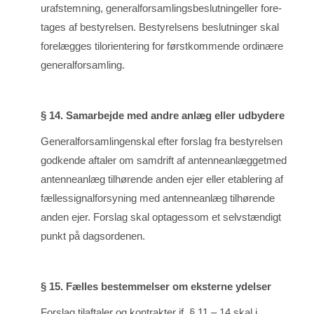
urafstemning, generalforsamlingsbe­slutningeller fo­re­
tages af bestyrelsen. Bestyrelsens beslutninger skal
forelægges tilorientering for førstkommen­de ordinære
generalforsamling.
§ 14. Samarbejde med andre anlæg eller udbydere
Generalforsamlingenskal efter forslag fra bestyrelsen
godkende aftaler om samdrift af antenneanlæggetmed
antenneanlæg tilhørende anden ejer eller etablering af
fællessignalforsyning med anten­neanlæg tilhørende
anden ejer. Forslag skal optagessom et selvstændigt
punkt på dagsordenen.
§ 15. Fælles bestemmelser om eksterne ydelser
Forslag tilaftaler og kontrakter jf. § 11 – 14 skal i