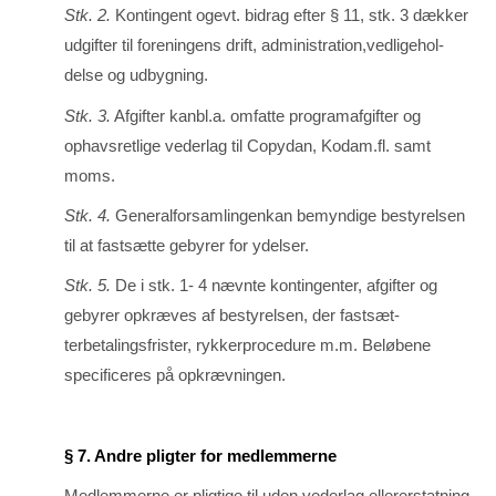
Stk. 2.
Kontingent ogevt. bidrag efter § 11, stk. 3 dækker
udgifter til foreningens drift, administra­­tion,vedligehol­
delse og udbygning.
Stk. 3.
Afgifter kanbl.a. omfatte programafgifter og
ophavsretlige vederlag til Copy­dan, Kodam.fl. samt
moms.
Stk. 4.
Generalforsamlingenkan bemyndige bestyrelsen
til at fastsætte gebyrer for ydelser.
Stk. 5.
De i stk. 1- 4 nævnte kontingenter, afgifter og
gebyrer opkræves af bestyrel­sen, der fastsæt­
terbetalingsfrister, rykkerprocedure m.m. Beløbene
specificeres på opkrævningen.
§ 7. Andre pligter for medlemmerne
Medlemmerne er pligtige til uden vederlag ellererstatning