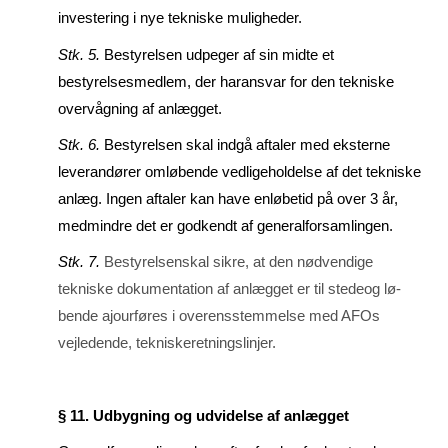
investering i nye tekniske muligheder.
Stk. 5.
Bestyrelsen udpeger af sin midte et
bestyrelsesmedlem, der haransvar for den tekniske
over­vågning af anlægget.
Stk. 6.
Bestyrelsen skal indgå aftaler med eksterne
leverandører omløbende ved­li­ge­hol­delse af det tekniske
anlæg. Ingen aftaler kan have enløbetid på over 3 år,
med­mindre det er godkendt af ge­neralforsamlingen.
Stk. 7.
Bestyrelsenskal sikre, at den nødvendige
tekniske dokumentation af anlægget er til stedeog lø­
bende ajourføres i overensstemmelse med AFOs
vejledende, tekni­skeretningslinjer.
§ 11. Udbygning og udvidelse af anlægget