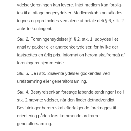
ydelser,foreningen kan levere. Intet med­lem kan forplig­
tes til at aftage nogenydelser. Medlemskab kan således
tegnes og op­retholdes ved alene at be­tale deti § 6, stk. 2
anførte kontingent.
Stk. 2.
Foreningensydelser jf. § 2, stk. 1, udbydes i et
antal tv pakker eller an­dreenkeltydelser, for hvilke der
fastsættes en årlig pris. Information herom skalfremgå af
fore­nin­gens hjemmeside.
Stk. 3.
De i stk. 2nævnte ydelser godkendes ved
urafstemning eller general­for­sam­ling.
Stk. 4
. Bestyrelsenkan foretage løbende ændringer i de i
stk. 2 nævnte ydelser, når den finder detnødvendigt.
Beslutninger herom skal efterfølgende forelægges til
orientering påden førstkom­men­de ordinære
generalforsamling.