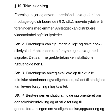
§ 10. Teknisk anlæg
Foreningenejer og driver et bredbåndsanlæg, der kan
modtage og distribuere de i § 2, stk.1 nævn­te ydelser til
foreningens medlemmer. Anlægget kan distribuere
viacoaxkabel og/eller lysleder.
Stk. 2.
Foreningen kan eje, medeje, leje og drive coax-
ellerlyslederkabler, der kan forsyne eget an­læg med
signaler. Det samme gældertekniske installationer
nødven­dige hertil.
Stk. 3.
Foreningens anlæg skal leve op til aktuelle
tekniske standarder ogved­li­ge­hol­des, så det til stadighed
kan levere forsyning i høj kvalitet.
Stk. 4.
Bestyrelsen er pligtig at holde sig orienteret om
den tekniskeudvikling og at stille forslag til
generalforsamlingen om vedligeholdelse,opgradering og