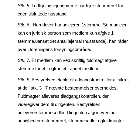
Stk. 5.
I udlejningsejendomme har lejer stemmeret for
egen tilsluttede husstand.
Stk. 6.
Herudover har udlejeren 1stemme. Som udlejer
kan en juridisk person som medlem kun af­give 1
stemme,uanset det antal lejemål (husstande), han råder
over i foreningens forsyningsom­råde.
Stk. 7.
Et medlem kan ved skriftlig fuldmagt afgive
stemme for et - ogkun et - andet medlem.
Stk. 8.
Bestyrelsen etablerer adgangskontrol for at sikre,
at de i stk. 3– 7 nævnte be­stemmelser over­­holdes.
Fuldmagter afleveres tiladgangskontrollen, der
videregiver dem til dirigenten. Bestyrel­sen
udlevererstemmesedler. Dirigenten afgør eventuel
uenighed om stemmeret, stemmesedler ogfuldmagter.