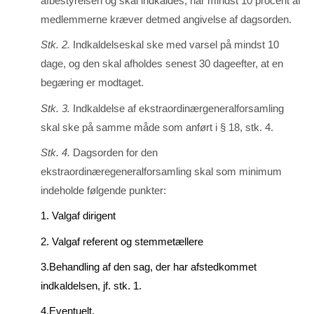
afbestyrelsen og skal indkaldes, når mindst 10 procent af
medlemmerne kræver detmed angivelse af dagsorden.
Stk. 2.
Indkaldelseskal ske med varsel på mindst 10
dage, og den skal afholdes senest 30 dageefter, at en
begæring er modtaget.
Stk. 3.
Indkaldelse af ekstraordinærgeneralforsamling
skal ske på samme måde som anført i § 18, stk. 4.
Stk. 4.
Dagsorden for den
ekstraordinæregeneralforsamling skal som minimum
inde­holde følgende punkter:
1. Valgaf dirigent
2. Valgaf referent og stemmetællere
3.Behandling af den sag, der har afstedkommet
indkaldelsen, jf. stk. 1.
4.Eventuelt.