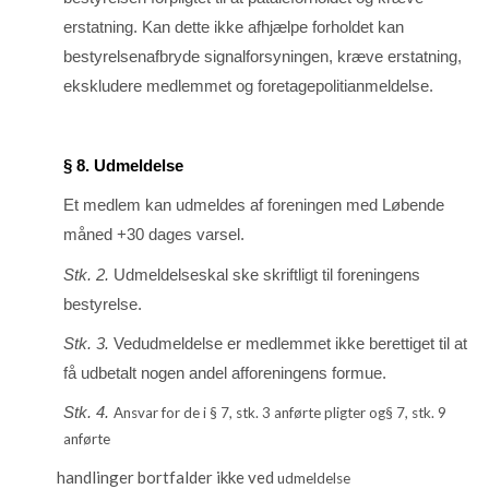
erstatning. Kan dette ikke afhjælpe forholdet kan
bestyrel­senafbryde signalforsy­nin­­gen, kræve erstatning,
ekskludere medlemmet og foretagepolitianmeldelse.
§ 8. Udmeldelse
Et medlem kan udmeldes af foreningen med Løbende
måned +30 dages varsel.
Stk. 2.
Udmeldelseskal ske skriftligt til foreningens
bestyrelse.
Stk. 3.
Vedudmeldelse er medlemmet ikke berettiget til at
få udbetalt nogen andel afforenin­gens for­mue.
Stk. 4.
Ansvar for de i § 7, stk. 3 anførte pligter og§ 7, stk. 9
anførte
handlinger bortfalder ikke ved
udmeldelse