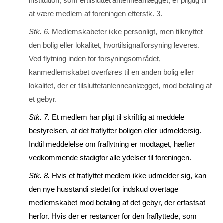
institution, som ertilsluttet antenneanlæg­get, er pligtig til
at være medlem af foreningen efterstk. 3.
Stk. 6.
Medlemskabeter ikke personligt, men tilknyttet
den bolig eller lokalitet, hvortilsignalforsy­ning leve­res.
Ved flytning inden for forsyningsområdet,
kanmedlemskabet overføres til en anden bo­lig eller
lokalitet, der er tilsluttetantenneanlægget, mod betaling af
et gebyr.
Stk. 7.
Et medlem har pligt til skriftlig at meddele
bestyrelsen, at de
t
fraflytter boligen eller udmel­dersig.
Indtil meddelelse om fraflytning er modtaget, hæfter
vedkommende stadigfor alle y­del­ser til foreningen.
Stk. 8.
Hvis et fraflyttet medlem ikke udmelder sig, kan
den nye husstandi stedet for indskud over­tage
medlemskabet mod betaling af det gebyr, der erfastsat
herfor. Hvis der er restancer for den fraflyttede, som