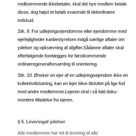
vedkommende ikkebetaler, skal det nye medlem betale
disse, dog højst et beløb svarende til detordinære
indskud.
Stk. 9.
For udlejningsejendomme eller ejendomme med
ejerlejligheder kanbesty­rel­sen indgå sær­lige aftaler om
ydelser og opkrævning af afgifter.Sådanne aftaler skal
efter­følgende forelægges for førstkommende
ordinæregeneralforsamling til oriente­ring.
Stk. 10.
Ønsker en ejer af en udlejningsejendom ikke en
kollektivtilslutning, kan en lejer blive tilslut­tet på lige fod
med andre medlemmer.Lejeren skal i så fald doku­
mentere tilladelse fra ejeren.
§ 5. Leveringaf ydelser
Alle medlemmer har ret til levering af alle