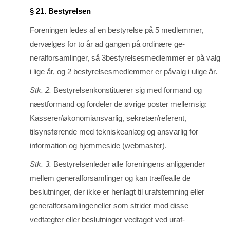
§ 21. Bestyrelsen
Foreningen ledes af en bestyrelse på 5 medlemmer,
dervælges for to år ad gangen på ordinære ge­
neralforsamlinger, så 3bestyrelsesmedlemmer er på valg
i lige år, og 2 bestyrelsesmedlem­mer er påvalg i ulige år.
Stk. 2.
Bestyrelsenkonstituerer sig med formand og
næstformand og fordeler de øv­rige poster mel­lemsig:
Kasserer/økonomiansvarlig, sekretær/referent,
tilsynsførende med tekniskeanlæg og an­svarlig for
information og hjemmeside (webmaster).
Stk. 3.
Bestyrelsenleder alle foreningens anliggender
mellem generalforsamlinger og kan træffealle de
beslutninger, der ikke er henlagt til urafstemning eller
generalfor­samlingeneller som strider mod disse
vedtægter eller beslutninger vedtaget ved uraf­