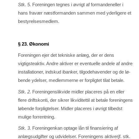
Stk. 5.
Foreningen tegnes i øvrigt af formandeneller i
hans fravær næstformanden sammen med yderligere et
bestyrelsesmedlem.
§ 23. Økonomi
Foreningen ejer det tekniske anlæg, der er dens
vigtigsteaktiv. Andre aktiver er eventuelle andele af andre
installationer, indskud ibanker, tilgodehavender og de lø­
bende ydelser, medlemmerne er forpligtet tilat betale.
Stk. 2.
Foreningenslikvide midler placeres på en eller
flere driftskonti, der sikrer likvi­ditettil at be­tale foreningens
løbende forpligtelser. Midler placeres i øvrigt tilbedst
mulige forrentning.
Stk. 3.
Foreningenkan optage lån til finansiering af
anlægsudgifter og udvidelser. For­eningens aktiverjf. stk.