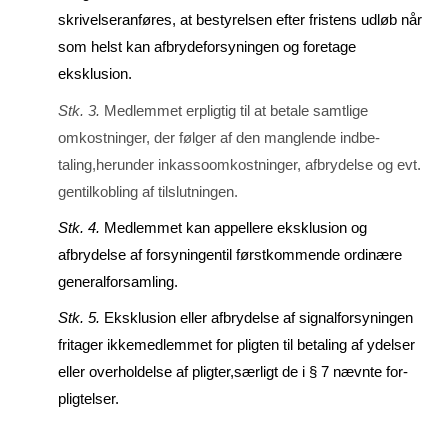
skrivel­seranføres, at bestyrelsen efter fristens udløb når
som helst kan afbrydeforsyningen og foreta­ge
eksklusion.
Stk. 3.
Medlemmet erpligtig til at betale samtlige
omkostninger, der følger af den manglende indbe­
taling,herunder inkassoomkostninger, afbrydelse og evt.
gentilkobling af tilslut­ningen.
Stk. 4.
Medlemmet kan appellere eksklusion og
afbrydelse af forsyningentil først­kommende ordinæ­re
generalforsamling.
Stk. 5.
Eksklusion eller afbrydelse af signalforsyningen
fritager ikkemedlemmet for pligten til beta­ling af ydelser
eller overholdelse af pligter,særligt de i § 7 nævnte for­
pligtelser.