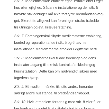
Stk. 6.
Medlemmetkan etablere egne installationer i eget
hus eller lejlighed. Sådanne installationerog de i stk. 5
nævnte stikledninger må ikke forstyrre bredbåndsanlæg­
get. Skerdette alligevel kan foreningen straks frakoble
tilslutningen og evt. kræveerstatning.
Stk. 7.
Foreningenskal tilbyde medlemmerne etablering,
kontrol og reparation af de i stk. 5 og 6nævnte
installationer. Medlemmerne afholder udgifterne hertil.
Stk. 8.
Medlemmerneskal tillade foreningen og dens
installatør adgang til teknisk kontrol af stikled­ningog
husinstallation. Dette kan om nødvendigt sikres med
fogedens hjælp.
Stk. 9.
Et medlem måikke tilslutte andre, herunder
særligt andre husstande, til bred­bånds­an­læg­get.
Stk. 10.
Hvis etmedlem forser sig mod stk. 8 eller 9, er
bestyrelsen forpligtet til at påtaleforhol­det og kræve