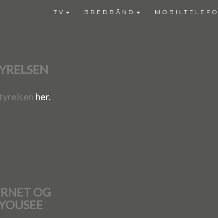
TV
BREDBÅND
MOBILTELEFO
YRELSEN
tyrelsen
her.
ERNET OG
 YOUSEE