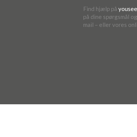
Find hjælp på
yousee
på dine spørgsmål ogs
mail – eller vores onl