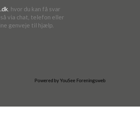
.dk
, hvor du kan få svar
å via chat, telefon eller
ine genveje til hjælp.
Powered by YouSee Foreningsweb