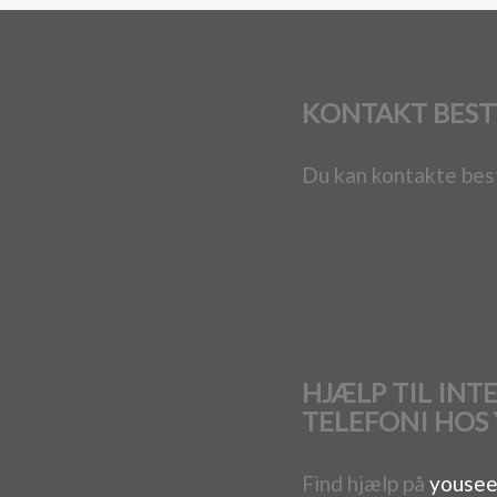
KONTAKT BEST
Du kan kontakte bes
HJÆLP TIL INT
TELEFONI HOS
Find hjælp på
yousee