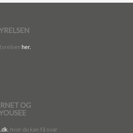
YRELSEN
tyrelsen
her.
ERNET OG
 YOUSEE
.dk
, hvor du kan få svar